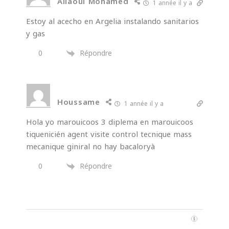
Allaoui Mohamed
1 année il y a
Estoy al acecho en Argelia instalando sanitarios
y gas
0
Répondre
Houssame
1 année il y a
Hola yo marouicoos 3 diplema en marouicoos
tiquenicién agent visite control tecnique mass
mecanique giniral no hay bacaloryà
0
Répondre