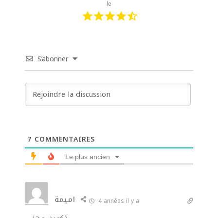
le
S’abonner
7
COMMENTAIRES
Le plus ancien
اميمة
4 années il y a