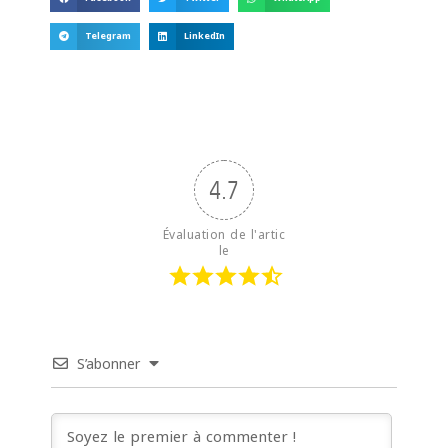
Telegram
LinkedIn
4.7
Évaluation de l'artic
le
S’abonner