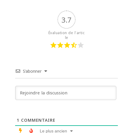
3.7
Évaluation de l'artic
le
S’abonner
1
COMMENTAIRE
Le plus ancien